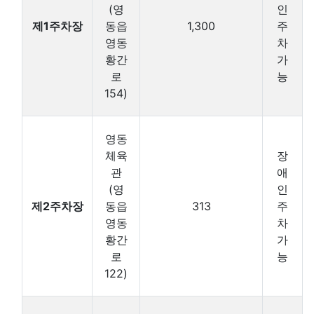
(영
인
제1주차장
동읍
1,300
주
영동
차
황간
가
로
능
154)
영동
체육
장
관
애
(영
인
제2주차장
동읍
313
주
영동
차
황간
가
로
능
122)