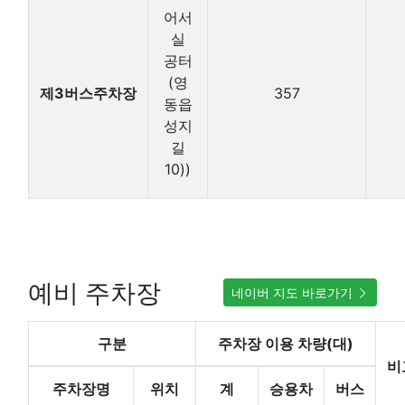
어서
실
공터
(영
제3버스주차장
357
동읍
성지
길
10))
예비 주차장
네이버 지도 바로가기
구분
주차장 이용 차량(대)
비
주차장명
위치
계
승용차
버스