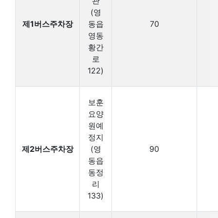
관
(영
제1버스주차장
동읍
70
영동
황간
로
122)
보훈
요양
원예
정지
제2버스주차장
(영
90
동읍
동정
리
133)