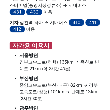
스터미널(중앙시장정류소) → 시내버스
431
432
이용
기차
심천역 하차 → 시내버스
410
411
412
이용
자가용 이용시
서울방면
경부고속도로(하행) 165km → 옥천로 난
계로 21km
(약 2시간 40분)
부산방면
중앙고속도로(부산-대구) 82km → 경부
고속도로(상행) 101km → 난계로 13km
(2시간 30분)
광주방면