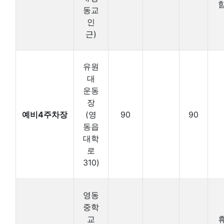
동교
인
근)
유원
대
운동
장
예비4주차장
(영
90
90
동읍
대학
로
310)
영동
중학
교