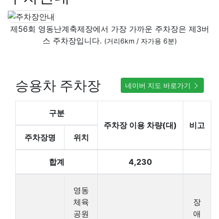
제56회 영동난계축제장에서 가장 가까운 주차장은 제3버
스 주차장입니다.
(거리6km / 자가용 6분)
승용차 주차장
네이버 지도 바로가기
구분
주차장 이용 차량(대)
비고
주차장명
위치
합계
4,230
영동
체육
장
공원
애