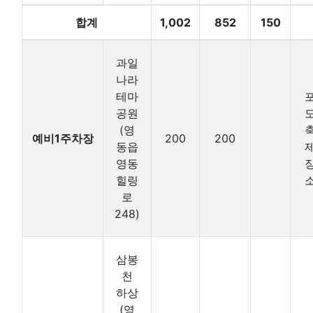
합계
1,002
852
150
과일
나라
테마
공원
(영
예비1주차장
200
200
동읍
영동
힐링
로
248)
삼봉
천
하상
(영