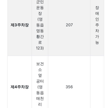
군민
운동
장
장
애
(영
인
제3주차장
동읍
207
주
영동
차
황간
가
로
능
123)
보건
소
옆
공터
제4주차장
(영
356
동읍
매천
리