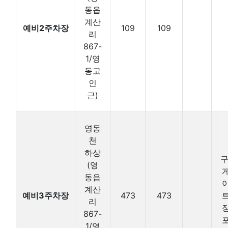
동읍
계산
예비2주차장
109
109
리
867-
1/영
동고
인
근)
영동
천
하상
구
(영
동읍
계산
예비3주차장
473
473
리
867-
1/영