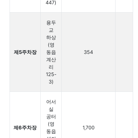
447)
용두
교
하상
(영
제5주차장
동읍
354
계산
리
125-
3)
어서
실
공터
(영
제6주차장
1,700
동읍