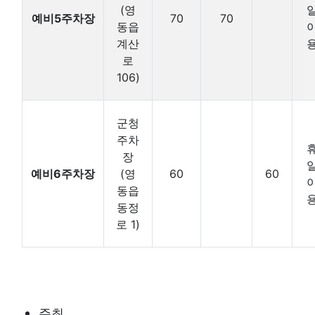
(영
예비5주차장
70
70
동읍
계산
로
106)
군청
주차
장
예비6주차장
(영
60
60
동읍
동정
로 1)
주최